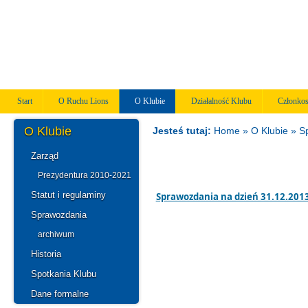
Start
O Ruchu Lions
O Klubie
Działalność Klubu
Członko
O Klubie
Jesteś tutaj:
Home
» O Klubie »
S
Zarząd
Prezydentura 2010-2021
Statut i regulaminy
Sprawozdania na dzień 31.12.2013
Sprawozdania
archiwum
Historia
Spotkania Klubu
Dane formalne